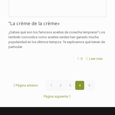
“La crème de la crème»
¿Sabes qué son los famosos aceites de cosecha temprana? Los
también conocidos como aceites verdes han ganado mucha
popularidad en los últimos tiempos. Te explicamos qué tienen de
particular.
0
Leer más
Página anterior
1
2
3
4
5
Página siguiente