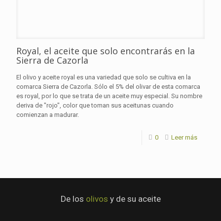
Royal, el aceite que solo encontrarás en la
Sierra de Cazorla
El olivo y aceite royal es una variedad que solo se cultiva en la
comarca Sierra de Cazorla. Sólo el 5% del olivar de esta comarca
es royal, por lo que se trata de un aceite muy especial. Su nombre
deriva de "rojo", color que toman sus aceitunas cuando
comienzan a madurar.
0
Leer más
De los
olivos
y de su aceite