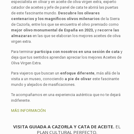
especialista en olivar y en aceite de oliva virgen extra, experto
catador de aceites y jefe de panel de cata te abrirá las puertas
de este fascinante mundo.
Descubre los olivares
centenarios y los magníficos olivos milenarios
de la Sierra
de Cazorla, entre los que se encuentra el olivo premiado como
mejor olivo monumental de España en 2023,
y
recorre las
almazaras
en las que se elaboran los mejores aceites de oliva
virgen extra.
Para terminar
participa con nosotros en una sesión de cata
y
deja que tus sentidos aprendan apreciar los mejores Aceites de
Oliva Virgen Extra.
Para viajeros que buscan un
enfoque diferente
, más allá de la
visita a un museo, conociendo
a pie de olivar
este fascinante
mundo y alejados de masificaciones.
Te acompañamos en una experiencia auténtica que no te dejará
indiferente.
MÁS INFORMACIÓN
VISITA GUIADA A CAZORLA Y CATA DE ACEITE.
EL
PLAN CULTURAL PERFECTO.