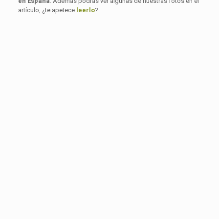
en España
. Además podrás ver algunas de nuestras fotos en el
artículo, ¿te apetece
leerlo
?