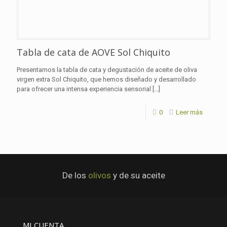
Tabla de cata de AOVE Sol Chiquito
Presentamos la tabla de cata y degustación de aceite de oliva
virgen extra Sol Chiquito, que hemos diseñado y desarrollado
para ofrecer una intensa experiencia sensorial
[…]
0
Leer más
De los
olivos
y de su aceite
MI CUENTA