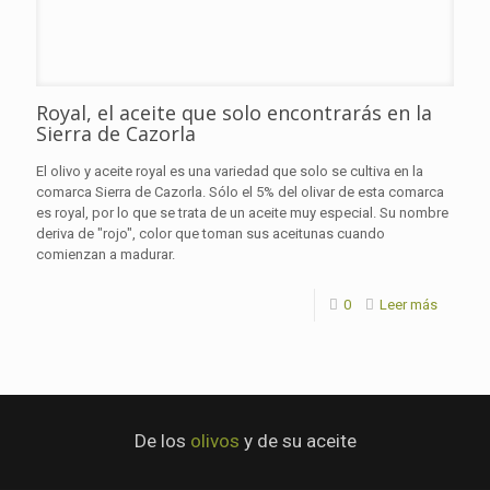
Royal, el aceite que solo encontrarás en la
Sierra de Cazorla
El olivo y aceite royal es una variedad que solo se cultiva en la
comarca Sierra de Cazorla. Sólo el 5% del olivar de esta comarca
es royal, por lo que se trata de un aceite muy especial. Su nombre
deriva de "rojo", color que toman sus aceitunas cuando
comienzan a madurar.
0
Leer más
De los
olivos
y de su aceite