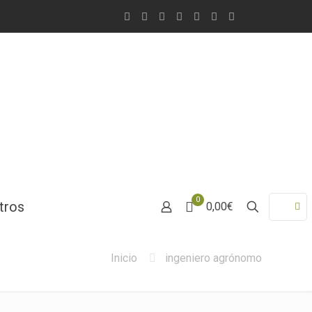
0
tros
0,00€
Inicio
ingeniero agrónomo