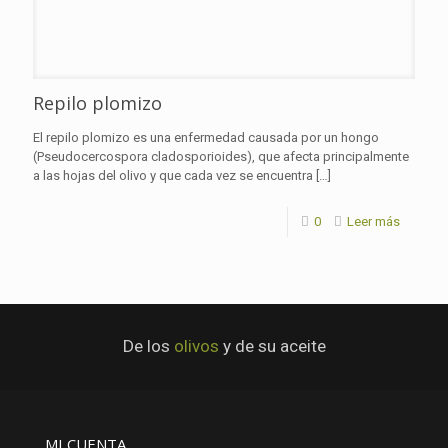
Repilo plomizo
El repilo plomizo es una enfermedad causada por un hongo
(Pseudocercospora cladosporioides), que afecta principalmente
a las hojas del olivo y que cada vez se encuentra
[…]
0
Leer más
De los
olivos
y de su aceite
MI CUENTA