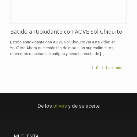
Batido antioxidante con AOVE Sol Chiquito
Batido antioxidante con AOVE Sol ChiquitoVer este vídeo en
YouTube Ahora que están tan de moda los superalimentos,
queremos rescatar una antigua y secreta receta de
[…]
0
Leer más
De los
olivos
y de su aceite
MI CUENTA