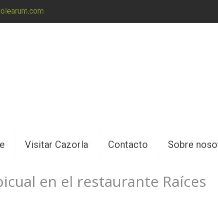
@olearum.com
ne
Visitar Cazorla
Contacto
Sobre noso
picual en el restaurante Raíces