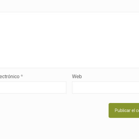
lectrónico
*
Web