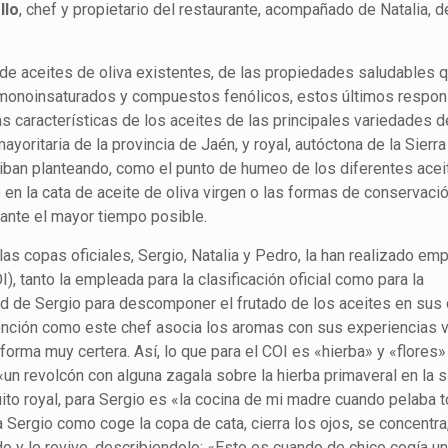
llo
, chef y propietario del restaurante, acompañado de Natalia, d
de aceites de oliva existentes, de las propiedades saludables q
s monoinsaturados y compuestos fenólicos, estos últimos respo
 características de los aceites de las principales variedades d
yoritaria de la provincia de Jaén, y royal, autóctona de la Sierra
ban planteando, como el punto de humeo de los diferentes acei
 en la cata de aceite de oliva virgen o las formas de conservac
ante el mayor tiempo posible.
las copas oficiales, Sergio, Natalia y Pedro, la han realizado em
I), tanto la empleada para la clasificación oficial como para la
ad de Sergio para descomponer el frutado de los aceites en sus 
nción como este chef asocia los aromas con sus experiencias vi
forma muy certera. Así, lo que para el COI es «hierba» y «flores
 «un revolcón con alguna zagala sobre la hierba primaveral en la si
ito royal, para Sergio es «la cocina de mi madre cuando pelaba 
a Sergio como coge la copa de cata, cierra los ojos, se concentra
rdo y lo revive, describiendolo: «Esto es cuando de chico cogía u