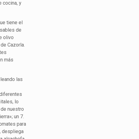
e cocina, y
ue tiene el
nsables de
e olivo
 de Cazorla.
tes
ión más
pleando las
diferentes
tales, lo
» de nuestro
erra»; un 7.
tomates para
, despliega
na alcachofa