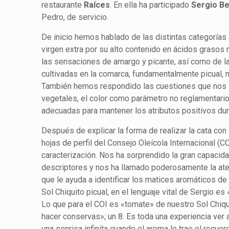
restaurante
Raíces
. En ella ha participado
Sergio Be
Pedro, de servicio.
De inicio hemos hablado de las distintas categorías 
virgen extra por su alto contenido en ácidos graso
las sensaciones de amargo y picante, así como de las
cultivadas en la comarca, fundamentalmente picual, ma
También hemos respondido las cuestiones que nos i
vegetales, el color como parámetro no reglamentario
adecuadas para mantener los atributos positivos dur
Después de explicar la forma de realizar la cata con 
hojas de perfil del Consejo Oleícola Internacional (CO
caracterización. Nos ha sorprendido la gran capacid
descriptores y nos ha llamado poderosamente la ate
que le ayuda a identificar los matices aromáticos de 
Sol Chiquito picual, en el lenguaje vital de Sergio es
Lo que para el COI es «tomate» de nuestro Sol Chiqu
hacer conservas»; un 8. Es toda una experiencia ver 
una sonrisa infinita cuando el aroma le trae el recue