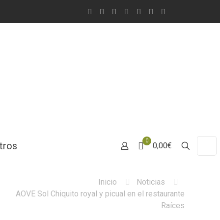
0
tros
0,00€
Inicio
Noticias
AOVE Sol Chiquito royal y picual en el restaurante
Raíces