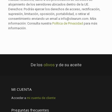
alojamiento de los servidores ubicados dentro de la UE.
Derechos: Podrás ejercer los derechos de acceso, rectificación,
supresión, limitación, oposición, portabilidad, o retirar el
consentimiento enviando un email a info@olearum.com. Más
información: Consulta nuestra
Política de Privacidad
para más
información.
De los
olivos
y de su aceite
MI CUENTA
Acceder a
mi cuenta de cliente
Preguntas frecuentes