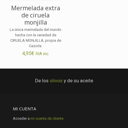
Mermelada extra
de ciruela
monjilla
La única mermelada del mundo
hecha con la variedad de
CIRUELA MONJILLA, propia de
Cazorla.
4,95
€
IVA inc.
De los
olivos
y de su aceite
MI CUENTA
Acceder a
mi cuenta de cliente