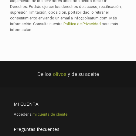
alojamiento de los servidores ubicados dentro de la UE.
Derechos: Podrás ejercer los derechos de acceso, rectificación,
supresión, limitación, oposición, portabilidad, o retirar el
consentimiento enviando un email a info@olearum.com. Más
información: Consulta nuestra
Política de Privacidad
para más
información.
De los
olivos
y de su aceite
MI CUENTA
Acceder a
mi cuenta de cliente
Preguntas frecuentes