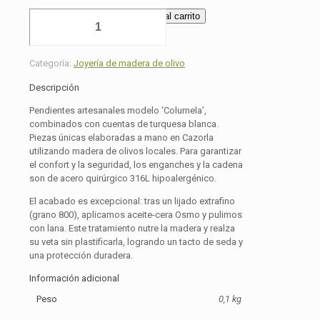
Pendientes
Añadir al carrito
"Columela-
Turquesa
Blanca"
Categoría:
Joyería de madera de olivo
cantidad
Descripción
Pendientes artesanales modelo ‘Columela’,
combinados con cuentas de turquesa blanca.
Piezas únicas elaboradas a mano en Cazorla
utilizando madera de olivos locales. Para garantizar
el confort y la seguridad, los enganches y la cadena
son de acero quirúrgico 316L hipoalergénico.
El acabado es excepcional: tras un lijado extrafino
(grano 800), aplicamos aceite-cera Osmo y pulimos
con lana. Este tratamiento nutre la madera y realza
su veta sin plastificarla, logrando un tacto de seda y
una protección duradera.
Información adicional
Peso
0,1 kg