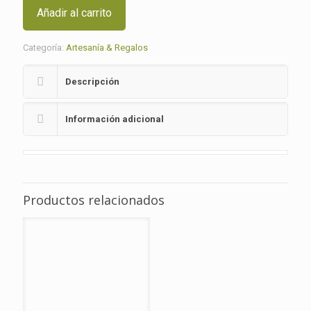
cerámica
Añadir al carrito
con
platillo
cantidad
Categoría:
Artesanía & Regalos
Descripción
Información adicional
Productos relacionados