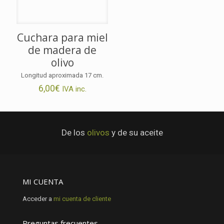
Cuchara para miel
de madera de
olivo
Longitud aproximada 17 cm.
6,00
€
IVA inc.
De los
olivos
y de su aceite
MI CUENTA
Acceder a
mi cuenta de cliente
Preguntas frecuentes