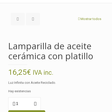
Mostrar todos
Lamparilla de aceite
cerámica con platillo
16,25
€
IVA inc.
Luz Infinita con Aceite Reciclado.
Hay existencias
Lamparilla
de
aceite