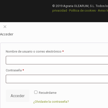
© 2019 Agraria OLEARUM, S.L. Todos l
privacidad
·
Política de cookies
·
Aviso l
✕
Acceder
Nombre de usuario o correo electrónico
*
Contraseña
*
Recuérdame
Acceder
¿Olvidaste la contraseña?