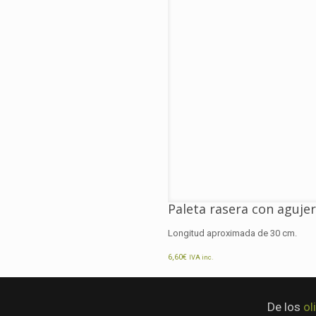
Paleta rasera con aguje
Longitud aproximada de 30 cm.
6,60
€
IVA inc.
De los
ol