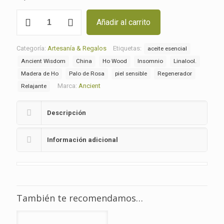
Aceite
Añadir al carrito
Esencial
de
Madera
Categoría:
Artesanía & Regalos
Etiquetas:
aceite esencial
de
Ho
Ancient Wisdom
China
Ho Wood
Insomnio
Linalool.
100%
Madera de Ho
Palo de Rosa
piel sensible
Regenerador
Puro
Marca:
Ancient
Relajante
-
10ml
cantidad
Descripción
Información adicional
También te recomendamos…