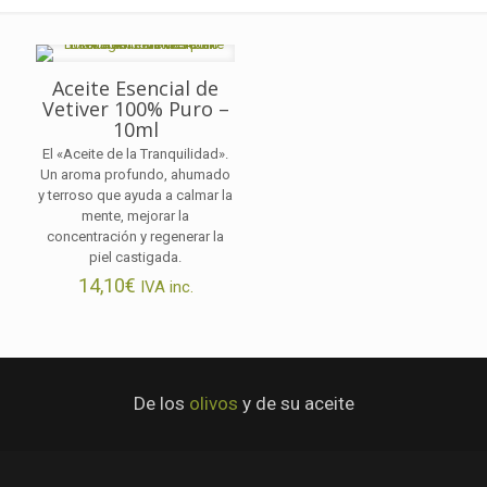
Aceite Esencial de
Vetiver 100% Puro –
10ml
El «Aceite de la Tranquilidad».
Un aroma profundo, ahumado
y terroso que ayuda a calmar la
mente, mejorar la
concentración y regenerar la
piel castigada.
14,10
€
IVA inc.
De los
olivos
y de su aceite