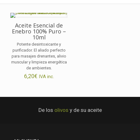
Aceite Esencial de
Enebro 100% Puro –
10ml
Potente desintoxicante y
purificador. El aliado perfecto
para masajes drenantes, alivio
muscular y limpieza energética
de ambientes.
6,20
€
IVA inc.
De los
olivos
y de su aceite