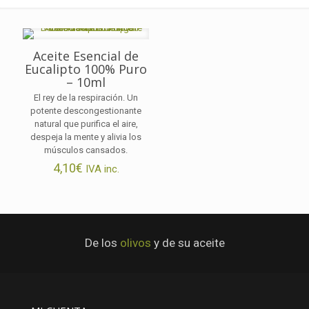
Aceite Esencial de
Eucalipto 100% Puro
– 10ml
El rey de la respiración. Un
potente descongestionante
natural que purifica el aire,
despeja la mente y alivia los
músculos cansados.
4,10
€
IVA inc.
De los
olivos
y de su aceite