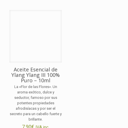
Aceite Esencial de
Ylang Ylang III 100%
Puro – 10ml
La «Flor de las Flores». Un
aroma exótico, dulce y
seductor, famoso por sus
potentes propiedades
afrodisíacas y por ser el
secreto para un cabello fuerte y
brillante.
7,90
€
IVA inc.