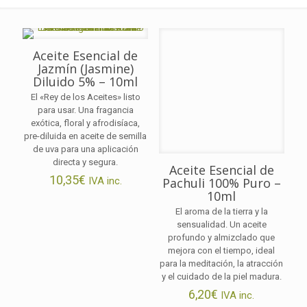
Aceite Esencial de
Jazmín (Jasmine)
Diluido 5% – 10ml
El «Rey de los Aceites» listo
para usar. Una fragancia
exótica, floral y afrodisíaca,
pre-diluida en aceite de semilla
de uva para una aplicación
directa y segura.
Aceite Esencial de
10,35
€
IVA inc.
Pachuli 100% Puro –
10ml
El aroma de la tierra y la
sensualidad. Un aceite
profundo y almizclado que
mejora con el tiempo, ideal
para la meditación, la atracción
y el cuidado de la piel madura.
6,20
€
IVA inc.