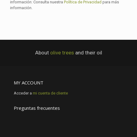
información: Consulta nuestra
Política de Privacidad
para más
información.
About
olive trees
and their oil
MY ACCOUNT
Acceder a
mi cuenta de cliente
Preguntas frecuentes