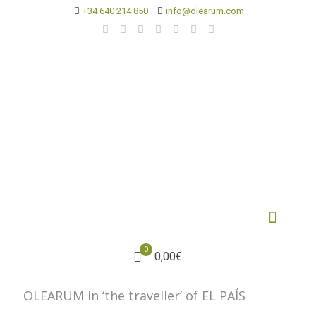
+34 640 214 850
info@olearum.com
0
0,00€
OLEARUM in ‘the traveller’ of EL PAÍS