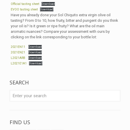
Official tasting sheet
Download
EVOO tasting sheet
Download
Have you already done your Sol Chiquito extra virgin olive oil
tasting? From 0 to 10, how fruity, bitter and pungent do you think
your oil is? Is it green or ripe fruity? What are the oil main
aromatic nuances? Compare your assessment with ours by
clicking on the link corresponding to your bottle lot:
2021EN11
Download
2021EN21
Download
L2021ARB
Download
L2021E1A1
Download
SEARCH
FIND US