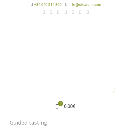
+34 640 214 850
info@olearum.com
0
0,00€
Guided tasting